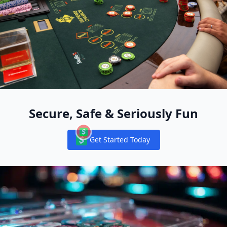
Secure, Safe & Seriously Fun
Get Started Today
Notifications