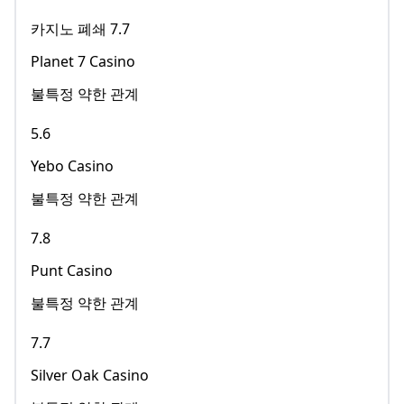
카지노 폐쇄 7.7
Planet 7 Casino
불특정 약한 관계
5.6
Yebo Casino
불특정 약한 관계
7.8
Punt Casino
불특정 약한 관계
7.7
Silver Oak Casino