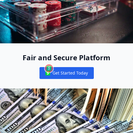
Fair and Secure Platform
Get Started Today
Notifications