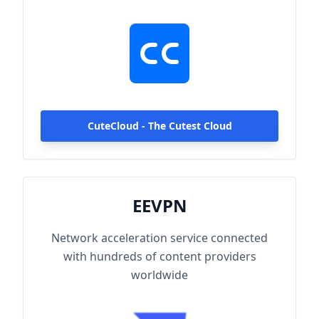
hundreds of content providers worldwide.
With up to 2000Mbps single-line access
capacity and 1000+ high-speed servers
globally, enjoy fast and stable connections
anytime, anywhere.
CuteCloud - The Cutest Cloud
EEVPN
Network acceleration service connected
with hundreds of content providers
worldwide