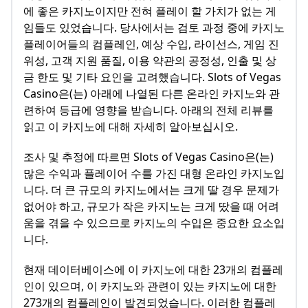
에 좋은 카지노이지만 전혀 플레이 할 가치가 없는 게
임들도 있었습니다. 당사에서는 검토 과정 중에 카지노
플레이어들의 컴플레인, 예상 수입, 라이선스, 게임 진
위성, 고객 지원 품질, 이용 약관의 공정성, 인출 및 상
금 한도 및 기타 요인을 고려했습니다. Slots of Vegas
Casino은(는) 아래에 나열된 다른 온라인 카지노와 관
련하여 등급에 영향을 받습니다. 아래의 전체 리뷰를
읽고 이 카지노에 대해 자세히 알아보십시오.
조사 및 추정에 따르면 Slots of Vegas Casino은(는)
많은 수익과 플레이어 수를 가진 대형 온라인 카지노입
니다. 더 큰 규모의 카지노에서는 크게 딸 경우 문제가
없어야 하고, 규모가 작은 카지노는 크게 땄을 때 어려
움을 겪을 수 있으므로 카지노의 수입은 중요한 요소입
니다.
현재 데이터베이스에 이 카지노에 대한 23개의 컴플레
인이 있으며, 이 카지노와 관련이 있는 카지노에 대한
273개의 컴플레인이 발견되었습니다. 이러한 컴플레