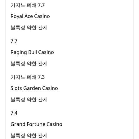
카지노 폐쇄 7.7
Royal Ace Casino
불특정 약한 관계
7.7
Raging Bull Casino
불특정 약한 관계
카지노 폐쇄 7.3
Slots Garden Casino
불특정 약한 관계
7.4
Grand Fortune Casino
불특정 약한 관계