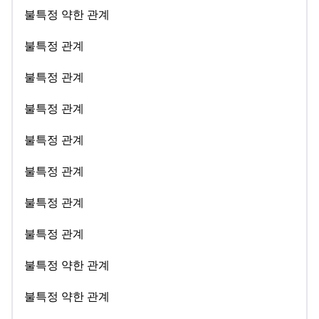
불특정 약한 관계
불특정 관계
불특정 관계
불특정 관계
불특정 관계
불특정 관계
불특정 관계
불특정 관계
불특정 약한 관계
불특정 약한 관계