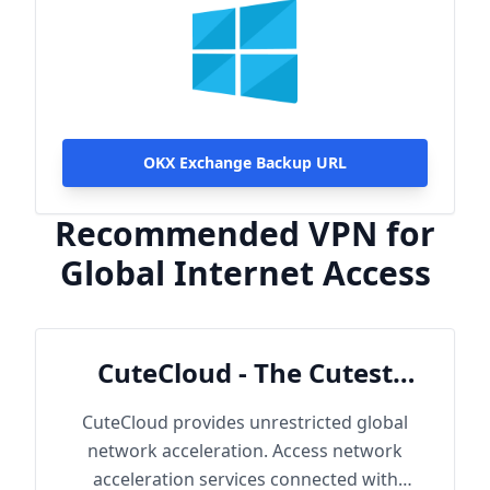
OKX Exchange Backup URL
Recommended VPN for
Global Internet Access
CuteCloud - The Cutest
Cloud
CuteCloud provides unrestricted global
network acceleration. Access network
acceleration services connected with