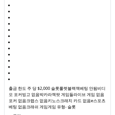
출금 한도 주 당 $2,000 슬롯룰렛블랙잭베팅 안됨비디
오 포커빙고 없음박카라잭팟 게임들라이브 게임 없음
포커 없음크랩스 없음키노스크래치 카드 없음e스포츠
베팅 없음크래쉬 게임게임 유형- 슬롯