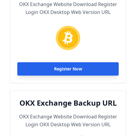
OKX Exchange Website Download Register
Login OKX Desktop Web Version URL
Register Now
OKX Exchange Backup URL
OKX Exchange Website Download Register
Login OKX Desktop Web Version URL