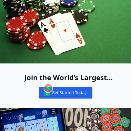
Join the World’s Largest
Recreational Pool of Cash Game
Get Started Today
Players
Notifications